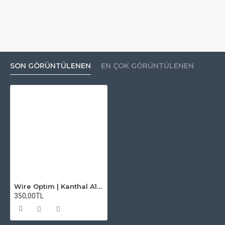
SON GÖRÜNTÜLENEN
EN ÇOK GÖRÜNTÜLENEN
Wire Optim | Kanthal A1 - 25 GA Makara Rezistans Teli - 25 FT - Orijinal
350,00TL