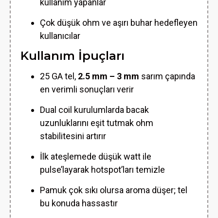
kullanım yapanlar
Çok düşük ohm ve aşırı buhar hedefleyen
kullanıcılar
Kullanım İpuçları
25 GA tel,
2.5 mm – 3 mm
sarım çapında
en verimli sonuçları verir
Dual coil kurulumlarda bacak
uzunluklarını eşit tutmak ohm
stabilitesini artırır
İlk ateşlemede düşük watt ile
pulse’layarak hotspot’ları temizle
Pamuk çok sıkı olursa aroma düşer; tel
bu konuda hassastır