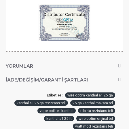
YORUMLAR
İADE/DEĞIŞIM/GARANTI ŞARTLARI
Etiketler:
wire optim kanthal a1 25 ga
kanthal a1 25 ga rezistans teli
25 ga kanthal makara tel
vape coil teli kanthal
rda rta rezistans teli
kanthal a1 25 ft
wire optim orijinal tel
watt mod rezistans teli