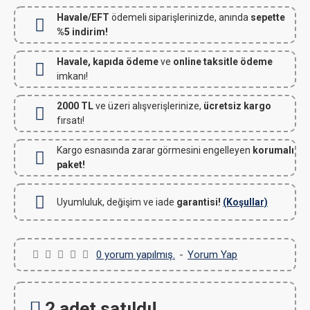
Havale/EFT
ödemeli siparişlerinizde, anında
sepette
%5 indirim!
Havale, kapıda ödeme
ve
online taksitle ödeme
imkanı!
2000 TL
ve üzeri alışverişlerinize,
ücretsiz kargo
fırsatı!
Kargo esnasında zarar görmesini engelleyen
korumalı
paket!
Uyumluluk, değişim ve iade
garantisi!
(Koşullar)
0 yorum yapılmış.
-
Yorum Yap
2 adet satıldı!