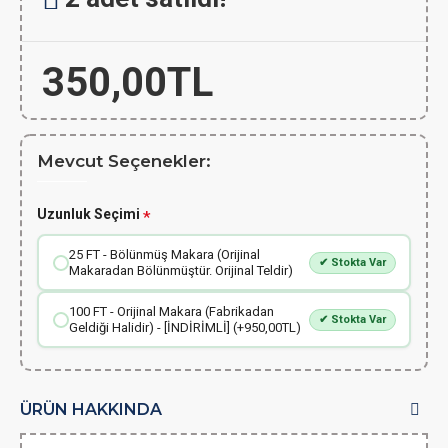
350,00TL
Mevcut Seçenekler:
Uzunluk Seçimi
25 FT - Bölünmüş Makara (Orijinal
✔ Stokta Var
Makaradan Bölünmüştür. Orijinal Teldir)
100 FT - Orijinal Makara (Fabrikadan
✔ Stokta Var
Geldiği Halidir) - [İNDİRİMLİ] (+950,00TL)
ÜRÜN HAKKINDA