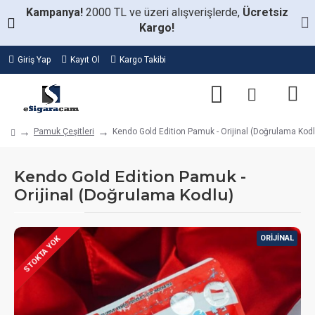
Kampanya!
2000 TL ve üzeri alışverişlerde,
Ücretsiz
Kargo!
Giriş Yap
Kayıt Ol
Kargo Takibi
Pamuk Çeşitleri
Kendo Gold Edition Pamuk - Orijinal (Doğrulama Kodl
Kendo Gold Edition Pamuk -
Orijinal (Doğrulama Kodlu)
ORIJINAL
STOKTA YOK
STOKTA VAR