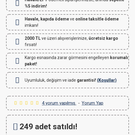
%5 indirim!
Havale, kapıda ödeme
ve
online taksitle ödeme
imkanı!
2000 TL
ve üzeri alışverişlerinize,
ücretsiz kargo
fırsatı!
Kargo esnasında zarar görmesini engelleyen
korumalı
paket!
Uyumluluk, değişim ve iade
garantisi!
(Koşullar)
4 yorum yapılmış.
-
Yorum Yap
249 adet satıldı!