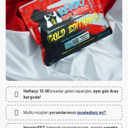
Haftaiçi 15.00
'a kadar gelen siparişler,
aynı gün Aras
kargoda!
Mutlu müşteri
yorumlarımızı
incelediniz mi?
Havale/EFT
ödemeli siparişlerinizde, anında
sepette