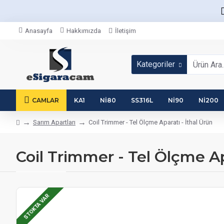
Anasayfa
Hakkımızda
İletişim
Kategoriler
CAMLAR
KA1
NI80
SS316L
NI90
NI200
Sarım Apartları
Coil Trimmer - Tel Ölçme Aparatı - İthal Ürün
Coil Trimmer - Tel Ölçme Ap
STOKTA VAR