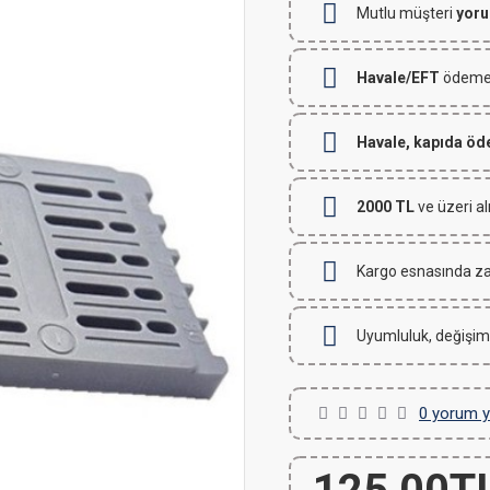
Mutlu müşteri
yoru
Havale/EFT
ödemeli
Havale, kapıda ö
2000 TL
ve üzeri al
Kargo esnasında za
Uyumluluk, değişim
0 yorum y