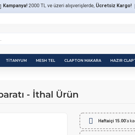
Kampanya!
2000 TL ve üzeri alışverişlerde,
Ücretsiz Kargo!
TITANYUM
MESH TEL
CLAPTON MAKARA
HAZIR CLA
aratı - İthal Ürün
Haftaiçi 15.00
'a ka