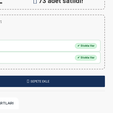
L
73 adet satıldı!
:
✔ Stokta Var
✔ Stokta Var
SEPETE EKLE
ARTLARI