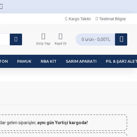
Kargo Takibi
Teslimat Bilgisi
0 ürün - 0,00TL
Giriş Yap
Kayıt Ol
PTON
PAMUK
RBA KIT
SARIM APARATI
PIL & ŞARJ ALET
dar gelen siparişler,
aynı gün Yurtiçi kargoda!