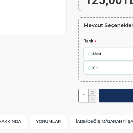
125,00T
Mevcut Seçenekler
Renk
Mavi
Gri
HAKKINDA
YORUMLAR
İADE/DEĞIŞIM/GARANTI Ş