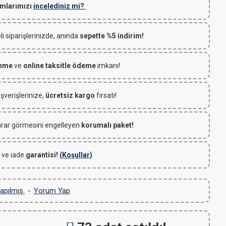
mlarımızı
incelediniz mi?
 siparişlerinizde, anında
sepette %5 indirim!
deme
ve
online taksitle ödeme
imkanı!
ışverişlerinize,
ücretsiz kargo
fırsatı!
rar görmesini engelleyen
korumalı paket!
 ve iade
garantisi!
(Koşullar)
apılmış.
-
Yorum Yap