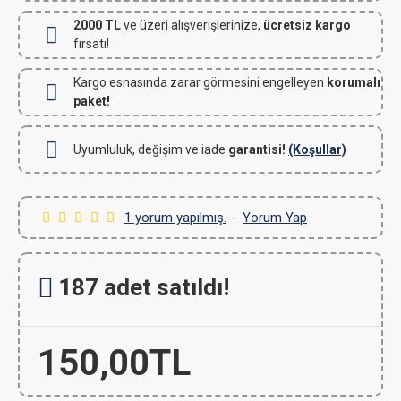
2000 TL
ve üzeri alışverişlerinize,
ücretsiz kargo
fırsatı!
Kargo esnasında zarar görmesini engelleyen
korumalı
paket!
Uyumluluk, değişim ve iade
garantisi!
(Koşullar)
1 yorum yapılmış.
-
Yorum Yap
187 adet satıldı!
150,00TL