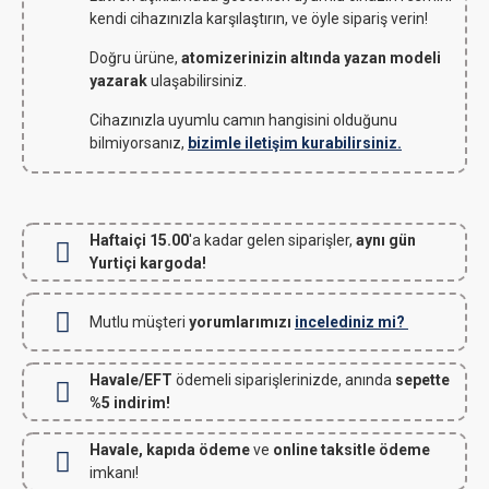
kendi cihazınızla karşılaştırın, ve öyle sipariş verin!
Doğru ürüne,
atomizerinizin altında yazan modeli
yazarak
ulaşabilirsiniz.
Cihazınızla uyumlu camın hangisini olduğunu
bilmiyorsanız,
bizimle iletişim kurabilirsiniz.
Haftaiçi 15.00
'a kadar gelen siparişler,
aynı gün
Yurtiçi kargoda!
Mutlu müşteri
yorumlarımızı
incelediniz mi?
Havale/EFT
ödemeli siparişlerinizde, anında
sepette
%5 indirim!
Havale, kapıda ödeme
ve
online taksitle ödeme
imkanı!