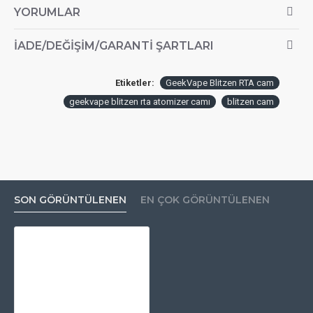
YORUMLAR
İADE/DEĞIŞIM/GARANTI ŞARTLARI
Etiketler:
GeekVape Blitzen RTA cam
geekvape blitzen rta atomizer camı
blitzen cam
SON GÖRÜNTÜLENEN
EN ÇOK GÖRÜNTÜLENEN