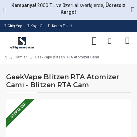
Kampanya!
2000 TL ve üzeri alışverişlerde,
Ücretsiz
Kargo!
Giriş Yap
Kayıt Ol
Kargo Takibi
Camlar
GeekVape Blitzen RTA Atomizer Camı
GeekVape Blitzen RTA Atomizer
Camı - Blitzen RTA Cam
STOKTA VAR