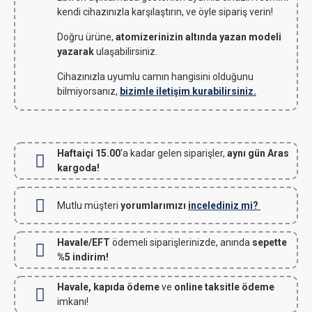
kendi cihazınızla karşılaştırın, ve öyle sipariş verin!
Doğru ürüne,
atomizerinizin altında yazan modeli
yazarak
ulaşabilirsiniz.
Cihazınızla uyumlu camın hangisini olduğunu
bilmiyorsanız,
bizimle iletişim kurabilirsiniz.
Haftaiçi 15.00
'a kadar gelen siparişler,
aynı gün Aras
kargoda!
Mutlu müşteri
yorumlarımızı
incelediniz mi?
Havale/EFT
ödemeli siparişlerinizde, anında
sepette
%5 indirim!
Havale, kapıda ödeme
ve
online taksitle ödeme
imkanı!