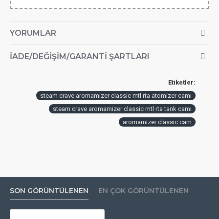
YORUMLAR
İADE/DEĞIŞIM/GARANTI ŞARTLARI
Etiketler:
steam crave aromamizer classic mtl rta atomizer camı
steam crave aromamizer classic mtl rta tank camı
aromamizer classic cam
SON GÖRÜNTÜLENEN
EN ÇOK GÖRÜNTÜLENEN