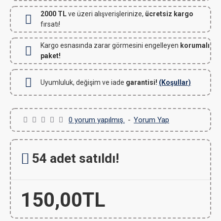
2000 TL
ve üzeri alışverişlerinize,
ücretsiz kargo
fırsatı!
Kargo esnasında zarar görmesini engelleyen
korumalı
paket!
Uyumluluk, değişim ve iade
garantisi!
(Koşullar)
0 yorum yapılmış.
-
Yorum Yap
54 adet satıldı!
150,00TL