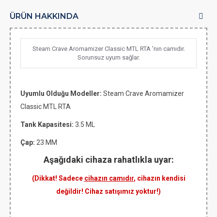
ÜRÜN HAKKINDA
Steam Crave Aromamizer Classic MTL RTA 'nın camıdır.
Sorunsuz uyum sağlar.
Uyumlu Olduğu Modeller:
Steam Crave
Aromamizer
Classic MTL RTA
Tank Kapasitesi:
3.5 ML
Çap:
23 MM
Aşağıdaki cihaza rahatlıkla uyar:
(Dikkat! Sadece
cihazın camıdır
, cihazın kendisi
değildir! Cihaz satışımız yoktur!)