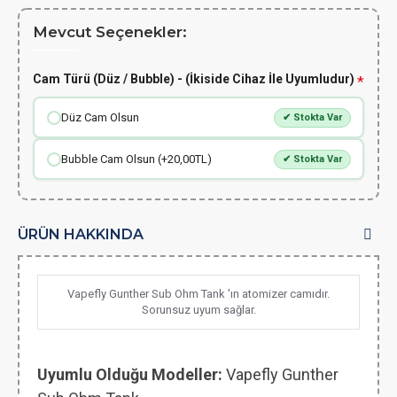
Mevcut Seçenekler:
Cam Türü (Düz / Bubble) - (İkiside Cihaz İle Uyumludur)
Düz Cam Olsun
✔ Stokta Var
Bubble Cam Olsun (+20,00TL)
✔ Stokta Var
ÜRÜN HAKKINDA
Vapefly Gunther Sub Ohm Tank 'ın atomizer camıdır.
Sorunsuz uyum sağlar.
Uyumlu Olduğu Modeller:
Vapefly Gunther