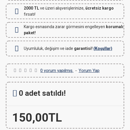
2000 TL
ve üzeri alışverişlerinize,
ücretsiz kargo
fırsatı!
Kargo esnasında zarar görmesini engelleyen
korumalı
paket!
Uyumluluk, değişim ve iade
garantisi!
(Koşullar)
0 yorum yapılmış.
-
Yorum Yap
0 adet satıldı!
150,00TL