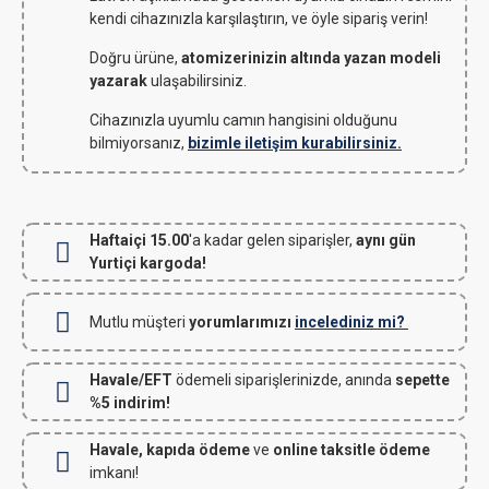
kendi cihazınızla karşılaştırın, ve öyle sipariş verin!
Doğru ürüne,
atomizerinizin altında yazan modeli
yazarak
ulaşabilirsiniz.
Cihazınızla uyumlu camın hangisini olduğunu
bilmiyorsanız,
bizimle iletişim kurabilirsiniz.
Haftaiçi 15.00
'a kadar gelen siparişler,
aynı gün
Yurtiçi kargoda!
Mutlu müşteri
yorumlarımızı
incelediniz mi?
Havale/EFT
ödemeli siparişlerinizde, anında
sepette
%5 indirim!
Havale, kapıda ödeme
ve
online taksitle ödeme
imkanı!