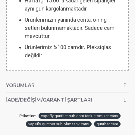
Hafta içi 15.00 'a kadar gelen siparişler
aynı gün kargolanmaktadır.
Ürünlerimizin yanında conta, o-ring
setleri bulunmamaktadır. Sadece cam
mevcuttur.
Ürünlerimiz %100 camdır
.
Pleksiglas
değildir.
YORUMLAR
İADE/DEĞIŞIM/GARANTI ŞARTLARI
Etiketler:
vapefly gunther sub ohm tank atomizer camı
vapefly gunther sub ohm tank camı
gunther cam