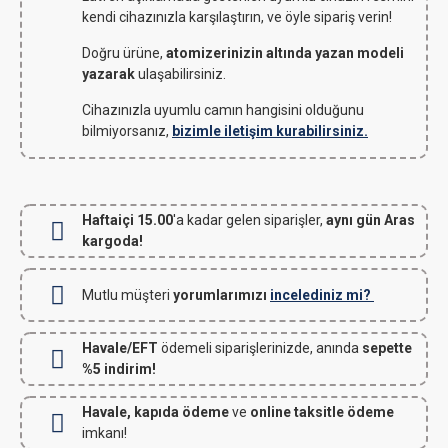
kendi cihazınızla karşılaştırın, ve öyle sipariş verin!
Doğru ürüne,
atomizerinizin altında yazan modeli
yazarak
ulaşabilirsiniz.
Cihazınızla uyumlu camın hangisini olduğunu
bilmiyorsanız,
bizimle iletişim kurabilirsiniz.
Haftaiçi 15.00
'a kadar gelen siparişler,
aynı gün Aras
kargoda!
Mutlu müşteri
yorumlarımızı
incelediniz mi?
Havale/EFT
ödemeli siparişlerinizde, anında
sepette
%5 indirim!
Havale, kapıda ödeme
ve
online taksitle ödeme
imkanı!