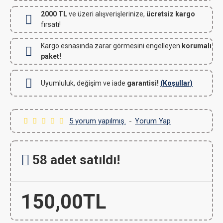
2000 TL
ve üzeri alışverişlerinize,
ücretsiz kargo
fırsatı!
Kargo esnasında zarar görmesini engelleyen
korumalı
paket!
Uyumluluk, değişim ve iade
garantisi!
(Koşullar)
5 yorum yapılmış.
-
Yorum Yap
58 adet satıldı!
150,00TL