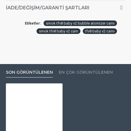
İADE/DEĞIŞIM/GARANTI ŞARTLARI
Etiketler:
smok tfv8 baby v2 bubble atomizer camı
smok tfv8 baby v2 cam
tfv8 baby v2 camı
SON GÖRÜNTÜLENEN
EN ÇOK GÖRÜNTÜLENEN