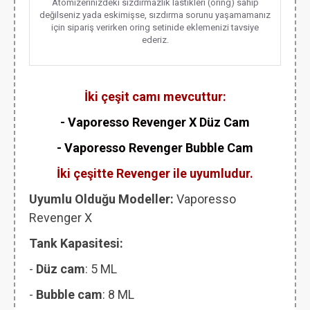
Atomizerinizdeki sızdırmazlık lastikleri (oring) sahip
değilseniz yada eskimişse, sızdırma sorunu yaşamamanız
için sipariş verirken oring setinide eklemenizi tavsiye
ederiz.
İki çeşit camı mevcuttur:
- Vaporesso Revenger X Düz Cam
- Vaporesso Revenger Bubble Cam
İki çeşitte Revenger ile uyumludur.
Uyumlu Olduğu Modeller:
Vaporesso
Revenger X
Tank Kapasitesi:
-
Düz cam
: 5 ML
-
Bubble cam
: 8 ML