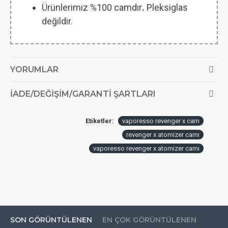
Ürünlerimiz %100 camdır
.
Pleksiglas
değildir.
YORUMLAR
İADE/DEĞIŞIM/GARANTI ŞARTLARI
Etiketler:
vaporesso revenger x cam
revenger x atomizer camı
vaporesso revenger x atomizer camı
SON GÖRÜNTÜLENEN
EN ÇOK GÖRÜNTÜLENEN