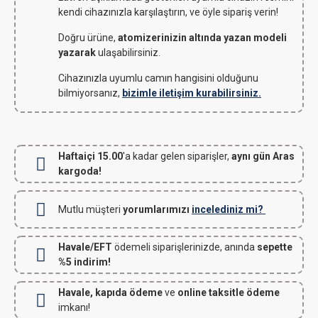
kendi cihazınızla karşılaştırın, ve öyle sipariş verin!
Doğru ürüne,
atomizerinizin altında yazan modeli
yazarak
ulaşabilirsiniz.
Cihazınızla uyumlu camın hangisini olduğunu
bilmiyorsanız,
bizimle iletişim kurabilirsiniz.
Haftaiçi 15.00
'a kadar gelen siparişler,
aynı gün Aras
kargoda!
Mutlu müşteri
yorumlarımızı
incelediniz mi?
Havale/EFT
ödemeli siparişlerinizde, anında
sepette
%5 indirim!
Havale, kapıda ödeme
ve
online taksitle ödeme
imkanı!