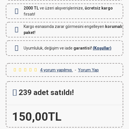
2000 TL
ve üzeri alışverişlerinize,
ücretsiz kargo
fırsatı!
Kargo esnasında zarar görmesini engelleyen
korumalı
paket!
Uyumluluk, değişim ve iade
garantisi!
(Koşullar)
4 yorum yapılmış.
-
Yorum Yap
239 adet satıldı!
150,00TL