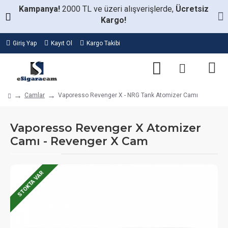
Kampanya!
2000 TL ve üzeri alışverişlerde,
Ücretsiz
Kargo!
Giriş Yap
Kayıt Ol
Kargo Takibi
Camlar
Vaporesso Revenger X - NRG Tank Atomizer Camı
Vaporesso Revenger X Atomizer
Camı - Revenger X Cam
STOKTA VAR