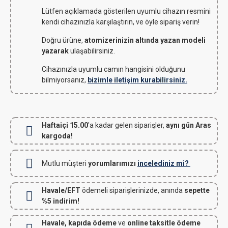
Lütfen açıklamada gösterilen uyumlu cihazın resmini
kendi cihazınızla karşılaştırın, ve öyle sipariş verin!
Doğru ürüne,
atomizerinizin altında yazan modeli
yazarak
ulaşabilirsiniz.
Cihazınızla uyumlu camın hangisini olduğunu
bilmiyorsanız,
bizimle iletişim kurabilirsiniz.
Haftaiçi 15.00
'a kadar gelen siparişler,
aynı gün Aras
kargoda!
Mutlu müşteri
yorumlarımızı
incelediniz mi?
Havale/EFT
ödemeli siparişlerinizde, anında
sepette
%5 indirim!
Havale, kapıda ödeme
ve
online taksitle ödeme