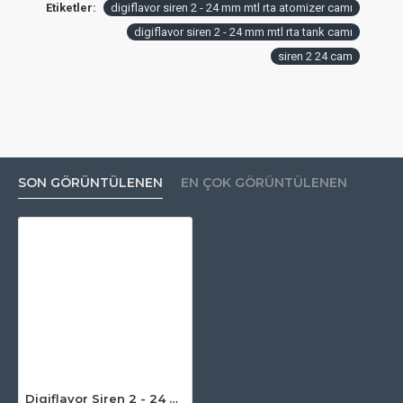
Etiketler:
digiflavor siren 2 - 24 mm mtl rta atomizer camı
digiflavor siren 2 - 24 mm mtl rta tank camı
siren 2 24 cam
SON GÖRÜNTÜLENEN
EN ÇOK GÖRÜNTÜLENEN
Digiflavor Siren 2 - 24 MM MTL RTA Atomizer Camı