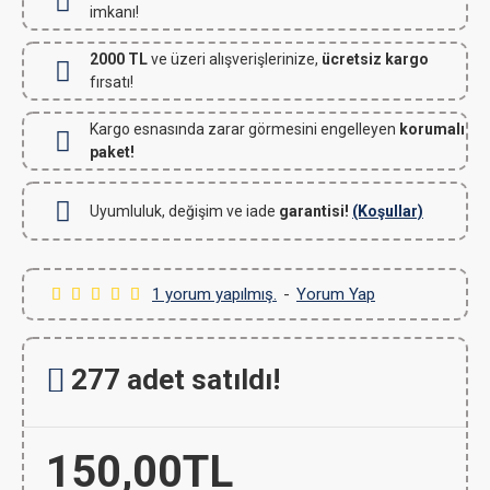
imkanı!
2000 TL
ve üzeri alışverişlerinize,
ücretsiz kargo
fırsatı!
Kargo esnasında zarar görmesini engelleyen
korumalı
paket!
Uyumluluk, değişim ve iade
garantisi!
(Koşullar)
1 yorum yapılmış.
-
Yorum Yap
277 adet satıldı!
150,00TL