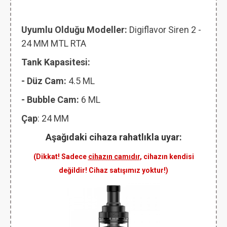
Uyumlu Olduğu Modeller:
Digiflavor Siren 2 -
24 MM MTL RTA
Tank Kapasitesi:
- Düz Cam:
4.5 ML
- Bubble Cam:
6 ML
Çap
: 24 MM
Aşağıdaki cihaza rahatlıkla uyar:
(Dikkat! Sadece
cihazın camıdır
, cihazın kendisi
değildir! Cihaz satışımız yoktur!)