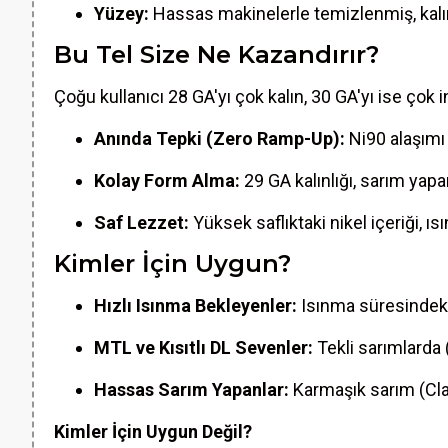
Yüzey:
Hassas makinelerle temizlenmiş, kalı
Bu Tel Size Ne Kazandırır?
Çoğu kullanıcı 28 GA'yı çok kalın, 30 GA'yı ise ço
Anında Tepki (Zero Ramp-Up):
Ni90 alaşımı 
Kolay Form Alma:
29 GA kalınlığı, sarım yapa
Saf Lezzet:
Yüksek saflıktaki nikel içeriği, 
Kimler İçin Uygun?
Hızlı Isınma Bekleyenler:
Isınma süresindeki 
MTL ve Kısıtlı DL Sevenler:
Tekli sarımlarda (
Hassas Sarım Yapanlar:
Karmaşık sarım (Clap
Kimler İçin Uygun Değil?