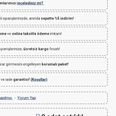
mlarımızı
incelediniz mi?
 siparişlerinizde, anında
sepette %5 indirim!
deme
ve
online taksitle ödeme
imkanı!
ışverişlerinize,
ücretsiz kargo
fırsatı!
rar görmesini engelleyen
korumalı paket!
 ve iade
garantisi!
(Koşullar)
apılmış.
-
Yorum Yap