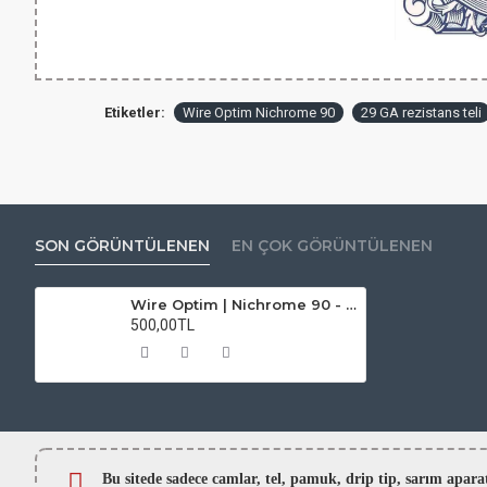
Etiketler:
Wire Optim Nichrome 90
29 GA rezistans teli
SON GÖRÜNTÜLENEN
EN ÇOK GÖRÜNTÜLENEN
Wire Optim | Nichrome 90 - 29 GA Makara Rezistans Teli - 25 FT - Orijinal
500,00TL
Bu sitede sadece camlar,
tel, pamuk, drip tip, sarım ap