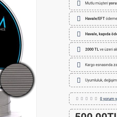
Mutlu müşteri
yoru
Havale/EFT
ödemeli
Havale, kapıda ö
2000 TL
ve üzeri al
Kargo esnasında za
Uyumluluk, değişim
0 yorum y