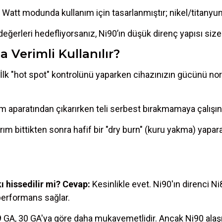
 Watt modunda kullanım için tasarlanmıştır; nikel/titany
erleri hedefliyorsanız, Ni90’ın düşük direnç yapısı size
 Verimli Kullanılır?
r. İlk "hot spot" kontrolünü yaparken cihazınızın gücünü 
rım aparatından çıkarırken teli serbest bırakmamaya çalışın
ım bittikten sonra hafif bir "dry burn" (kuru yakma) yapar
ı hissedilir mi?
Cevap:
Kesinlikle evet. Ni90'ın direnci N
 performans sağlar.
 GA, 30 GA'ya göre daha mukavemetlidir. Ancak Ni90 alaşı