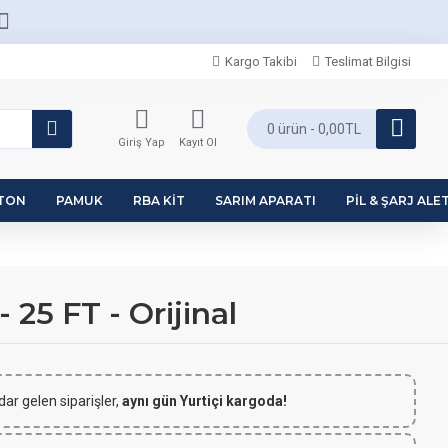
Kargo Takibi
Teslimat Bilgisi
0 ürün - 0,00TL
Giriş Yap
Kayıt Ol
PTON
PAMUK
RBA KIT
SARIM APARATI
PIL & ŞARJ ALET
25 FT - Orijinal
dar gelen siparişler,
aynı gün Yurtiçi kargoda!