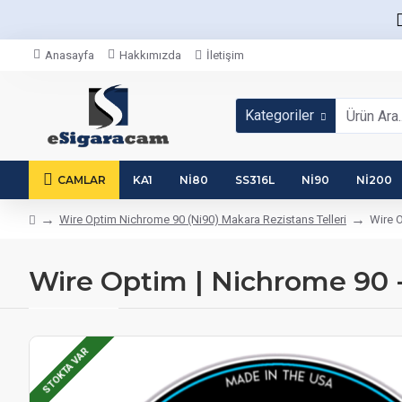
Anasayfa
Hakkımızda
İletişim
Kategoriler
CAMLAR
KA1
NI80
SS316L
NI90
NI200
Wire Optim Nichrome 90 (Ni90) Makara Rezistans Telleri
Wire O
Wire Optim | Nichrome 90 - 
STOKTA VAR