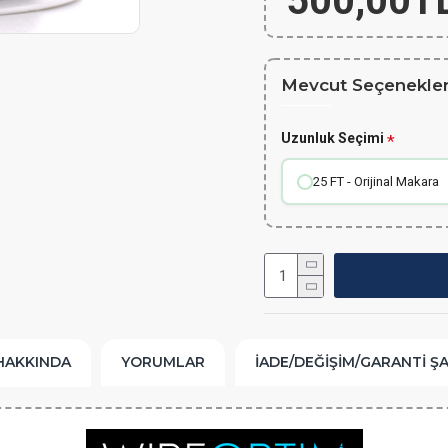
500,00T
Mevcut Seçenekler
Uzunluk Seçimi
25 FT - Orijinal Makara
HAKKINDA
YORUMLAR
İADE/DEĞIŞIM/GARANTI Ş