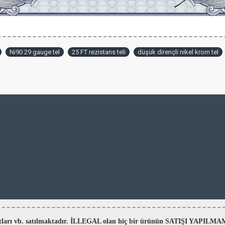
Ni90 29 gauge tel
25 FT rezistans teli
düşük dirençli nikel krom tel
aratları vb. satılmaktadır. İLLEGAL olan hiç bir ürünün SATIŞI YAPI