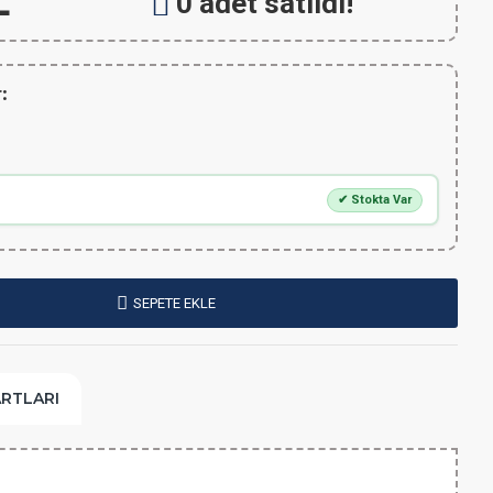
L
0 adet satıldı!
:
✔ Stokta Var
SEPETE EKLE
ARTLARI