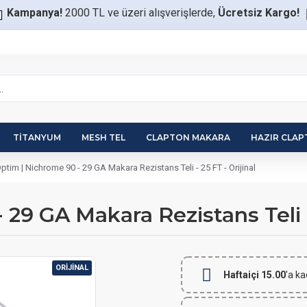
Kampanya!
2000 TL ve üzeri alışverişlerde,
Ücretsiz Kargo!
TITANYUM
MESH TEL
CLAPTON MAKARA
HAZIR CLA
ptim | Nichrome 90 - 29 GA Makara Rezistans Teli - 25 FT - Orijinal
29 GA Makara Rezistans Teli - 
ORIJINAL
Haftaiçi 15.00
'a ka