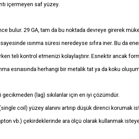
ntı içermeyen saf yüzey.
k ince bulur. 29 GA, tam da bu noktada devreye girerek mük
sayesinde ısınma süresi neredeyse sıfıra iner. Bu da ener
rken teli kontrol etmenizi kolaylaştırır. Esnektir ancak fo
ısınma esnasında herhangi bir metalik tat ya da koku oluşu
gecikmeden (lag) sıkılanlar için en iyi çözümdür.
single coil) yüzey alanını artırıp düşük direnci korumak ist
ton vb.) çekirdeklerinde ara ölçü olarak kullanmak istey