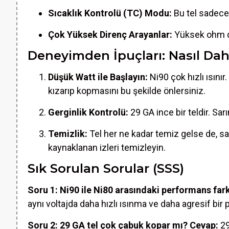
Sıcaklık Kontrolü (TC) Modu:
Bu tel sadece
Çok Yüksek Direnç Arayanlar:
Yüksek ohm değ
Deneyimden İpuçları: Nasıl Daha
Düşük Watt ile Başlayın:
Ni90 çok hızlı ısını
kızarıp kopmasını bu şekilde önlersiniz.
Gerginlik Kontrolü:
29 GA ince bir teldir. Sa
Temizlik:
Tel her ne kadar temiz gelse de, sar
kaynaklanan izleri temizleyin.
Sık Sorulan Sorular (SSS)
Soru 1: Ni90 ile Ni80 arasındaki performans fark
aynı voltajda daha hızlı ısınma ve daha agresif bir
Soru 2: 29 GA tel çok çabuk kopar mı?
Cevap:
29